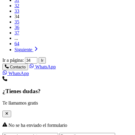
31
32
33
34
35
36
37
...
64
Siguiente
Ir a página:
Ir
WhatsApp
Contacto
WhatsApp
¿Tienes dudas?
Te llamamos gratis
No se ha enviado el formulario