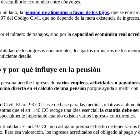
al desequilibrio económico entre cónyuges.
r un lado, la
pensión de alimentos a favor de los hijos
, que se enmarca
. 97 del Código Civil, que no depende de la mera existencia de ingresos
or el número de trabajos, sino por la
capacidad económica real acred
tabilidad de los ingresos concurrentes, los gastos ordinarios de los meno
ficiente detalle.
 y por qué influye en la pensión
a persona percibe ingresos de
varios empleos, actividades o pagadore
forma directa en el cálculo de una pensión
porque ayuda a medir con m
o Civil. El art. 93 CC sirve de base para las medidas relativas a alimen
ientras que el art. 146 CC recoge una idea esencial:
la cuantía debe ser
especialmente importante cuando existen varios ingresos concurrentes.
finalidad. El art. 97 CC no castiga ni premia el hecho de tener varios t
. Para esa valoración, los ingresos acreditados del obligado al pago y 