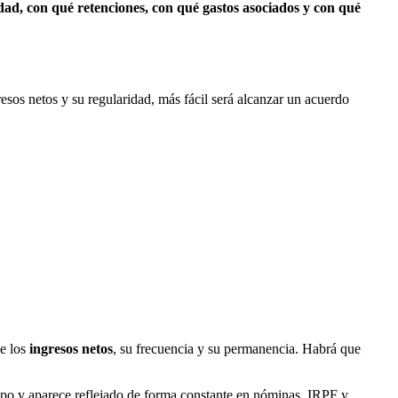
dad, con qué retenciones, con qué gastos asociados y con qué
resos netos y su regularidad, más fácil será alcanzar un acuerdo
de los
ingresos netos
, su frecuencia y su permanencia. Habrá que
mpo y aparece reflejado de forma constante en nóminas, IRPF y