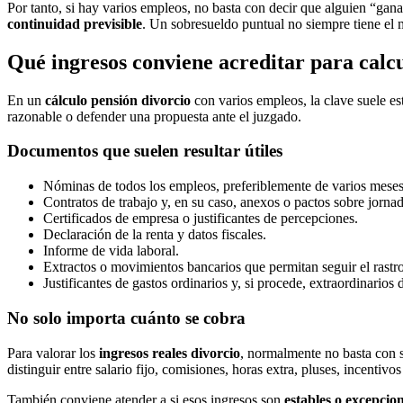
Por tanto, si hay varios empleos, no basta con decir que alguien “ga
continuidad previsible
. Un sobresueldo puntual no siempre tiene el
Qué ingresos conviene acreditar para calcu
En un
cálculo pensión divorcio
con varios empleos, la clave suele es
razonable o defender una propuesta ante el juzgado.
Documentos que suelen resultar útiles
Nóminas de todos los empleos, preferiblemente de varios meses
Contratos de trabajo y, en su caso, anexos o pactos sobre jornad
Certificados de empresa o justificantes de percepciones.
Declaración de la renta y datos fiscales.
Informe de vida laboral.
Extractos o movimientos bancarios que permitan seguir el rastro
Justificantes de gastos ordinarios y, si procede, extraordinarios d
No solo importa cuánto se cobra
Para valorar los
ingresos reales divorcio
, normalmente no basta con s
distinguir entre salario fijo, comisiones, horas extra, pluses, incentivo
También conviene atender a si esos ingresos son
estables o excepcio