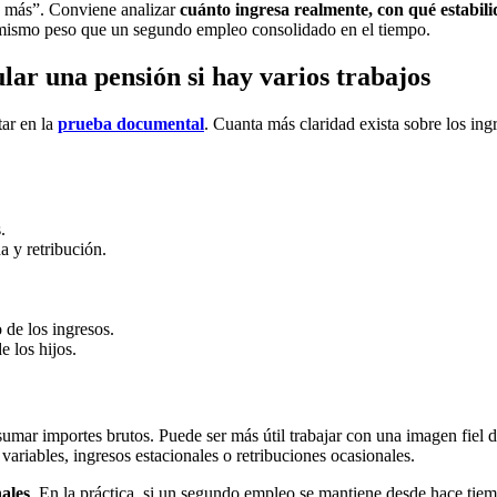
na más”. Conviene analizar
cuánto ingresa realmente, con qué estabili
 mismo peso que un segundo empleo consolidado en el tiempo.
lar una pensión si hay varios trabajos
tar en la
prueba documental
. Cuanta más claridad exista sobre los ing
.
a y retribución.
 de los ingresos.
e los hijos.
umar importes brutos. Puede ser más útil trabajar con una imagen fiel 
s variables, ingresos estacionales o retribuciones ocasionales.
nales
. En la práctica, si un segundo empleo se mantiene desde hace tie